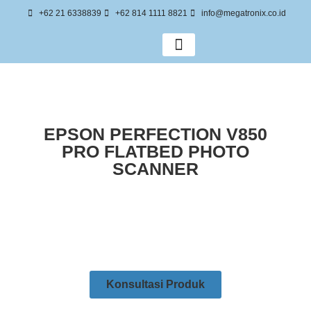
+62 21 6338839
+62 814 1111 8821
info@megatronix.co.id
Tentang Kami
EPSON PERFECTION V850
PRO FLATBED PHOTO
SCANNER
Konsultasi Produk