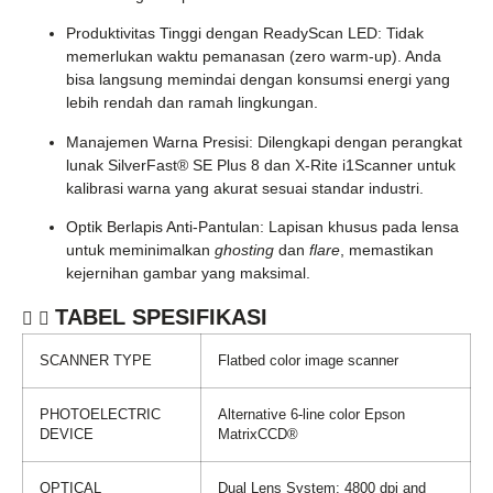
Produktivitas Tinggi dengan ReadyScan LED:
Tidak
memerlukan waktu pemanasan (zero warm-up). Anda
bisa langsung memindai dengan konsumsi energi yang
lebih rendah dan ramah lingkungan.
Manajemen Warna Presisi:
Dilengkapi dengan perangkat
lunak
SilverFast® SE Plus 8
dan
X-Rite i1Scanner
untuk
kalibrasi warna yang akurat sesuai standar industri.
Optik Berlapis Anti-Pantulan:
Lapisan khusus pada lensa
untuk meminimalkan
ghosting
dan
flare
, memastikan
kejernihan gambar yang maksimal.
TABEL SPESIFIKASI
SCANNER TYPE
Flatbed color image scanner
PHOTOELECTRIC
Alternative 6-line color Epson
DEVICE
MatrixCCD®
OPTICAL
Dual Lens System: 4800 dpi and