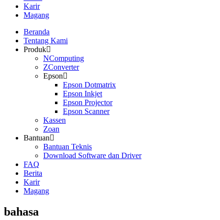
Karir
Magang
Beranda
Tentang Kami
Produk
NComputing
ZConverter
Epson
Epson Dotmatrix
Epson Inkjet
Epson Projector
Epson Scanner
Kassen
Zoan
Bantuan
Bantuan Teknis
Download Software dan Driver
FAQ
Berita
Karir
Magang
bahasa