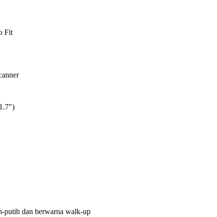
 Fit
canner
1.7″)
-putih dan berwarna walk-up