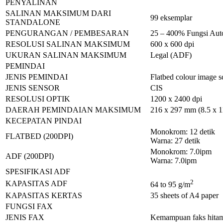
PENYALINAN
SALINAN MAKSIMUM DARI
99 eksemplar
STANDALONE
PENGURANGAN / PEMBESARAN
25 – 400% Fungsi Auto
RESOLUSI SALINAN MAKSIMUM
600 x 600 dpi
UKURAN SALINAN MAKSIMUM
Legal (ADF)
PEMINDAI
JENIS PEMINDAI
Flatbed colour image s
JENIS SENSOR
CIS
RESOLUSI OPTIK
1200 x 2400 dpi
DAERAH PEMINDAIAN MAKSIMUM
216 x 297 mm (8.5 x 1
KECEPATAN PINDAI
Monokrom: 12 detik
FLATBED (200DPI)
Warna: 27 detik
Monokrom: 7.0ipm
ADF (200DPI)
Warna: 7.0ipm
SPESIFIKASI ADF
2
KAPASITAS ADF
64 to 95 g/m
KAPASITAS KERTAS
35 sheets of A4 paper
FUNGSI FAX
JENIS FAX
Kemampuan faks hitam