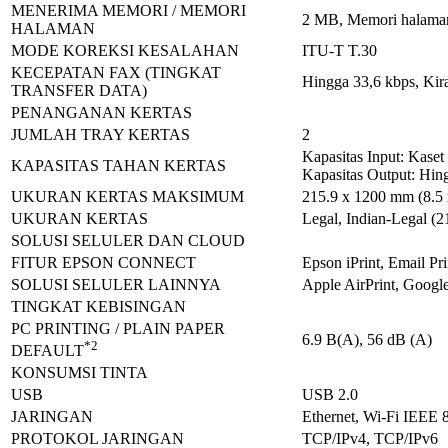
MENERIMA MEMORI / MEMORI
2 MB, Memori halaman
HALAMAN
MODE KOREKSI KESALAHAN
ITU-T T.30
KECEPATAN FAX (TINGKAT
Hingga 33,6 kbps, Kira
TRANSFER DATA)
PENANGANAN KERTAS
JUMLAH TRAY KERTAS
2
Kapasitas Input: Kase
KAPASITAS TAHAN KERTAS
Kapasitas Output: Hin
UKURAN KERTAS MAKSIMUM
215.9 x 1200 mm (8.5 
UKURAN KERTAS
Legal, Indian-Legal (
SOLUSI SELULER DAN CLOUD
FITUR EPSON CONNECT
Epson iPrint, Email Pr
SOLUSI SELULER LAINNYA
Apple AirPrint, Google
TINGKAT KEBISINGAN
PC PRINTING / PLAIN PAPER
6.9 B(A), 56 dB (A)
*2
DEFAULT
KONSUMSI TINTA
USB
USB 2.0
JARINGAN
Ethernet, Wi-Fi IEEE 8
PROTOKOL JARINGAN
TCP/IPv4, TCP/IPv6