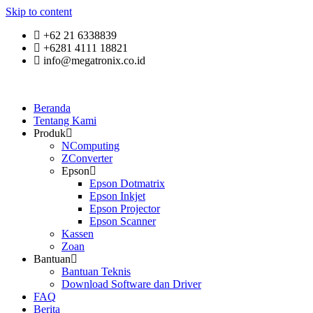
Skip to content
+62 21 6338839
+6281 4111 18821
info@megatronix.co.id
Beranda
Tentang Kami
Produk
NComputing
ZConverter
Epson
Epson Dotmatrix
Epson Inkjet
Epson Projector
Epson Scanner
Kassen
Zoan
Bantuan
Bantuan Teknis
Download Software dan Driver
FAQ
Berita