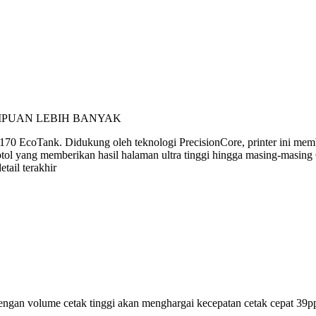
MPUAN LEBIH BANYAK
70 EcoTank. Didukung oleh teknologi PrecisionCore, printer ini memb
l yang memberikan hasil halaman ultra tinggi hingga masing-masing 6.
tail terakhir
engan volume cetak tinggi akan menghargai kecepatan cetak cepat 39pp