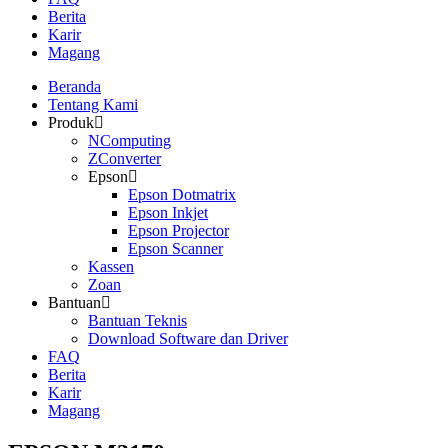
Berita
Karir
Magang
Beranda
Tentang Kami
Produk
NComputing
ZConverter
Epson
Epson Dotmatrix
Epson Inkjet
Epson Projector
Epson Scanner
Kassen
Zoan
Bantuan
Bantuan Teknis
Download Software dan Driver
FAQ
Berita
Karir
Magang