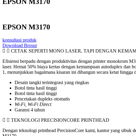
EPSON M3170
EPSON M3170
konsultasi produk
Download Brosur
CETAK SEPERTI MONO LASER, TAPI DENGAN KEMA
Efisiensi berpadu dengan produktivitas dengan printer monokrom M31
laser. Hemat 50% biaya kertas dengan kemampuan autoduplex dan boto
1, menunjukkan bagaimana kisaran ini dibangun secara ketat hingga de
Desain tangki terintegrasi yang ringkas
Botol tinta hasil tinggi
Botol tinta hasil tinggi
Pencetakan dupleks otomatis
Wi-Fi, Wi-Fi Direct
Garansi 4 tahun
TEKNOLOGI PRECISIONCORE PRINTHEAD
Dengan teknologi printhead PrecisionCore kami, kantor yang sibuk d
M3170