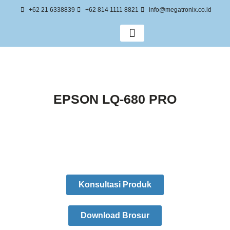
+62 21 6338839
+62 814 1111 8821
info@megatronix.co.id
Tentang Kami
EPSON LQ-680 PRO
Konsultasi Produk
Download Brosur