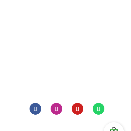
Vspace Pro Client
KONTAK
Komp. Ketapang Indah.
Blok A1/8 ,
Jl. KH. Zainul Arifin no.1
Jakarta 11140,
Indonesia
: +62 21 6338839
: +62 21 6336581
: info@megatronix.co.id