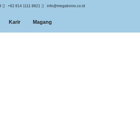
9
+62 814 1111 8821
info@megatronix.co.id
Karir
Magang