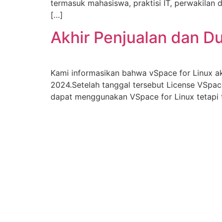
termasuk mahasiswa, praktisi IT, perwakilan
[…]
Akhir Penjualan dan D
Kami informasikan bahwa vSpace for Linux a
2024.Setelah tanggal tersebut License VSpac
dapat menggunakan VSpace for Linux tetapi ta
Berdiri pada tanggal 1 Mei 1991 dengan nama perusahaan PT. Printda
Computindo. Pada bulan Juni 1992 sampai September 1996 joint ven
The Value System(S) Pte, Ltd. Pada tanggal 27 November 1996 berub
PT. Megatronix Mitraniaga.