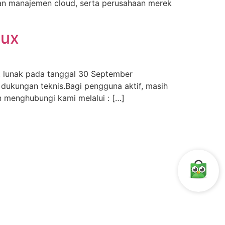
 dan manajemen cloud, serta perusahaan merek
nux
t lunak pada tanggal 30 September
 dukungan teknis.Bagi pengguna aktif, masih
n menghubungi kami melalui : […]
KONTAK
Komp. Ketapang Indah.
Blok A1/8 ,
Jl. KH. Zainul Arifin no.1
Jakarta 11140,
Indonesia