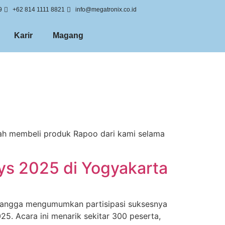
9
+62 814 1111 8821
info@megatronix.co.id
Karir
Magang
ah membeli produk Rapoo dari kami selama
ays 2025 di Yogyakarta
n bangga mengumumkan partisipasi suksesnya
5. Acara ini menarik sekitar 300 peserta,