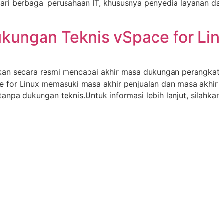
 dari berbagai perusahaan IT, khususnya penyedia layanan
ukungan Teknis vSpace for Li
kan secara resmi mencapai akhir masa dukungan perangka
e for Linux memasuki masa akhir penjualan dan masa akhir
npa dukungan teknis.Untuk informasi lebih lanjut, silahka
AKSES CEPAT
Leaf OS
tas
ture dengan
RX-300
ah menjadi
L400
Vspace Pro Client