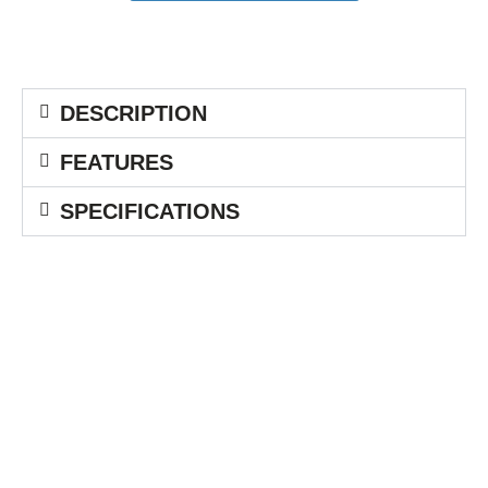
DESCRIPTION
FEATURES
SPECIFICATIONS
Berdiri pada tanggal 1 Mei 1991 dengan nama perusahaan PT.
Printdata Computindo. Pada bulan Juni 1992 sampai September
1996 joint venture dengan The Value System(S) Pte, Ltd. Pada