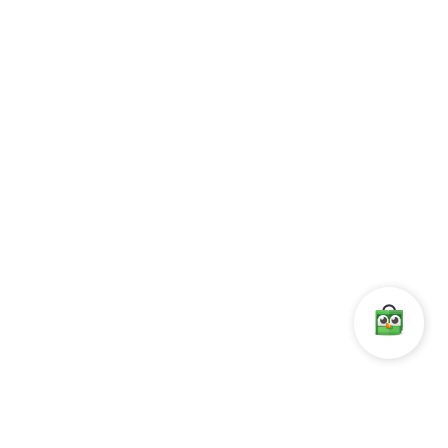
tanggal 27 November 1996 berubah menjadi PT. Megatronix
Mitraniaga.
AKSES CEPAT
Leaf OS
RX-300
L400
Vspace Pro Client
KONTAK
Komp. Ketapang Indah.
Blok A1/8 ,
Jl. KH. Zainul Arifin no.1
Jakarta 11140,
Indonesia
: +62 21 6338839